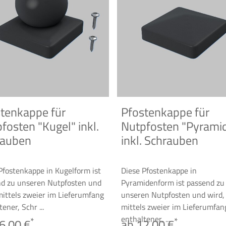
tenkappe für
Pfostenkappe für
fosten "Kugel" inkl.
Nutpfosten "Pyrami
rauben
inkl. Schrauben
Pfostenkappe in Kugelform ist
Diese Pfostenkappe in
d zu unseren Nutpfosten und
Pyramidenform ist passend zu
mittels zweier im Lieferumfang
unseren Nutpfosten und wird,
ener, Schr ...
mittels zweier im Lieferumfan
enthaltener, ...
*
*
6,00 €
ab 12,00 €