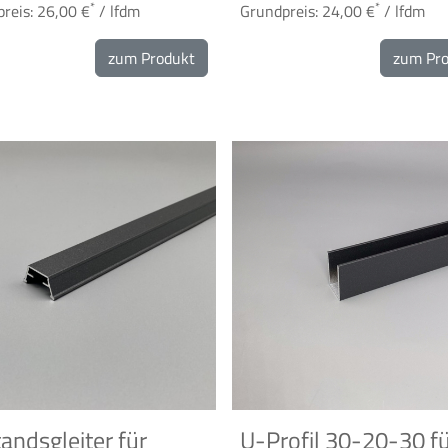
*
*
reis: 26,00 €
/ lfdm
Grundpreis: 24,00 €
/ lfdm
zum Produkt
zum Pr
andsgleiter für
U-Profil 30-20-30 f