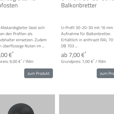
pfosten
Balkonbretter
 Abstandsgleiter lässt sich
U-Profil 30-20-30 mit 16 mm
en den Profilen als
Aufnahme für Balkonbretter.
dshalter einsetzen. Zudem
Erhältlich in anthrazit RAL 7
 überflüssige Nuten im ...
DB 703 ...
*
*
,00 €
ab 7,00 €
*
*
reis: 9,00 €
/ lfdm
Grundpreis: 7,00 €
/ lfdm
zum Produkt
zum Pr