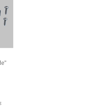
de"
g