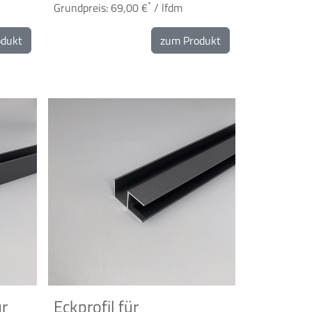
*
Grundpreis: 69,00 €
/ lfdm
odukt
zum Produkt
ür
Eckprofil für