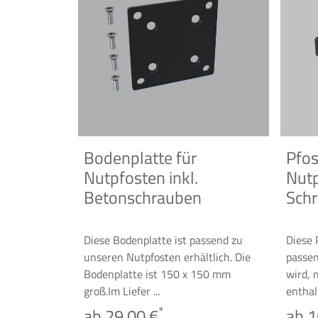
Bodenplatte für
Pfos
Nutpfosten inkl.
Nutp
Betonschrauben
Sch
Diese Bodenplatte ist passend zu
Diese 
unseren Nutpfosten erhältlich. Die
passen
Bodenplatte ist 150 x 150 mm
wird, 
groß.Im Liefer ...
enthalt
*
ab 29,00 €
ab 1