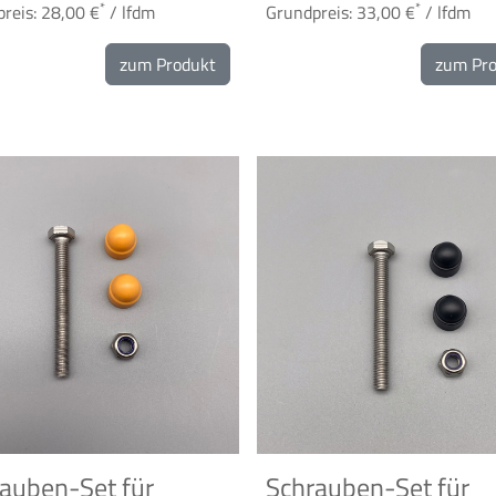
*
*
reis: 28,00 €
/ lfdm
Grundpreis: 33,00 €
/ lfdm
zum Produkt
zum Pr
auben-Set für
Schrauben-Set für