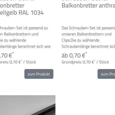
onbretter
Balkonbretter anthra
ellgelb RAL 1034
hrauben-Set ist passend zu
Das Schrauben-Set ist passen
n Balkonbrettern und
unseren Balkonbrettern und
Die zu wählende
Clips.Die zu wählende
benlänge berechnet sich wie
Schraubenlänge berechnet sic
...
*
*
,70 €
ab 0,70 €
*
*
reis: 0,70 €
/ Stück
Grundpreis: 0,70 €
/ Stück
zum Produkt
zum Pr