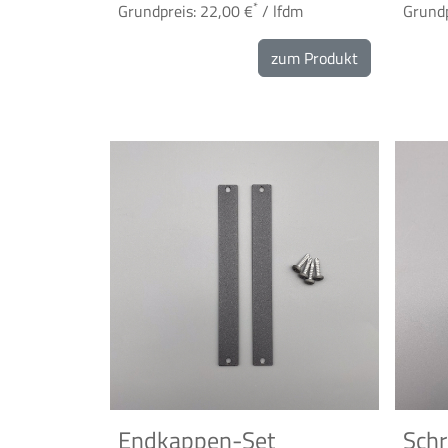
*
Grundpreis: 22,00 €
/ lfdm
Grundp
zum Produkt
Endkappen-Set
Schr