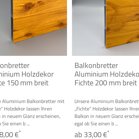
onbretter
Balkonbretter
minium Holzdekor
Aluminium Holzdeko
te 150 mm breit
Fichte 200 mm breit
 Aluminium Balkonbretter mit
Unsere Aluminium Balkonbret
e“ Holzdekor lassen Ihren
„Fichte“ Holzdekor lassen Ihre
 in neuem Glanz erscheinen,
Balkon in neuem Glanz ersche
 Sie einen b ...
egal ob Sie einen b ...
*
*
8,00 €
ab 33,00 €