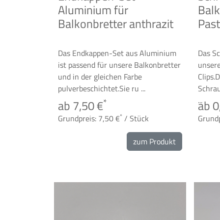
Aluminium für
Balk
Balkonbretter anthrazit
Past
Das Endkappen-Set aus Aluminium
Das Sc
ist passend für unsere Balkonbretter
unsere
und in der gleichen Farbe
Clips.
pulverbeschichtet.Sie ru ...
Schrau
...
*
ab 7,50 €
ab 0
*
Grundpreis: 7,50 €
/ Stück
Grundp
zum Produkt