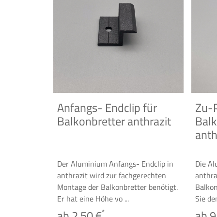
Anfangs- Endclip für
Zu-P
Balkonbretter anthrazit
Balk
anth
Der Aluminium Anfangs- Endclip in
Die Al
anthrazit wird zur fachgerechten
anthra
Montage der Balkonbretter benötigt.
Balkon
Er hat eine Höhe vo ...
Sie de
*
ab 2,50 €
ab 9