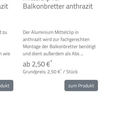
zit
Balkonbretter anthrazit
d zu
Der Aluminium Mittelclip in
anthrazit wird zur fachgerechten
Montage der Balkonbretter benötigt
h wie
und dient außerdem als Abs ...
*
ab 2,50 €
*
Grundpreis: 2,50 €
/ Stück
odukt
zum Produkt