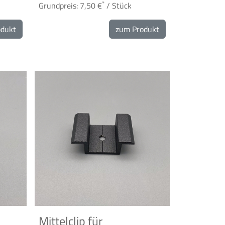
*
Grundpreis: 7,50 €
/ Stück
odukt
zum Produkt
Mittelclip für