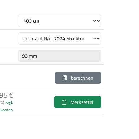
berechnen
95 €
Merkzettel
9%)
zzgl.
dkosten