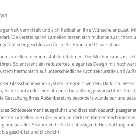
iten
borgenheit vermittelt und sich flexibel an Ihre Wünsche anpasst.
darf. Die verstellbaren Lamellen lassen sich mühelos ausrichten 
umgefühl oder geschlossen für mehr Ruhe und Privatsphäre.
en Lamellen in einem stabilen Rahmen. Der Mechanismus ist volls
ören. So entsteht ein reduziertes, elegantes Design mit hochwert
System harmonisch auf unterschiedliche Architekturstile und Au
unser Glasschiebewand-System integriert werden. Dadurch lassen si
n, Sichtschutz oder eine offenere Gestaltung gewünscht ist. Für 
 die Gestaltung Ihres Außenbereichs besonders wandelbar und passt
bares Schiebeelement ausgeführt und lässt sich dadurch passgen
rierten Lamellen, die über einen verdeckten Riemenmechanismus 
ig und parallel. So können Lichtdurchlässigkeit, Beschattung und
 bis geschützt und blickdicht.