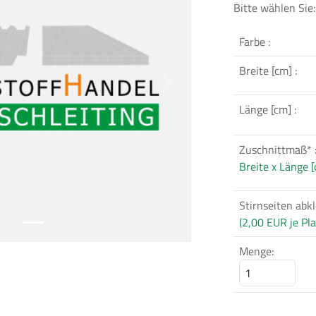
Bitte wählen Sie:
Farbe :
Breite [cm] :
Next
Länge [cm] :
Zuschnittmaß* 
Breite x Länge 
Stirnseiten abk
(2,00 EUR je Pla
Menge: