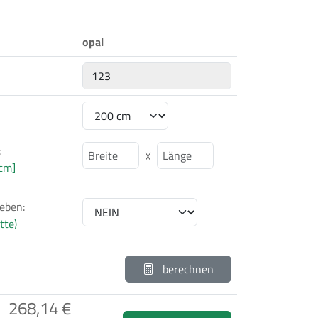
opal
:
X
[cm]
leben:
tte)
berechnen
268,14 €