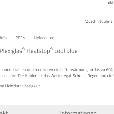
inkl
*Zuschnitt ohne
info
PDF's
Lieferzeiten
®
®
Plexiglas
Heatstop
cool blue
e Sonnenstrahlen und reduzieren die Lufterwärmung um bis zu 60% 
tmosphäre. Der Kühlen ist das Wetter egal. Schnee, Regen und die
nd Lichtdurchlässigkeit
akt
Informationen