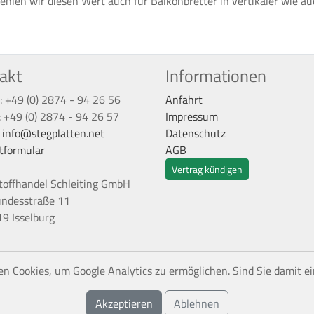
ehlen wir diesen Wert auch für Balkonbretter in vertikaler wie a
akt
Informationen
: +49 (0) 2874 - 94 26 56
Anfahrt
: +49 (0) 2874 - 94 26 57
Impressum
:
info@stegplatten.net
Datenschutz
tformular
AGB
Vertrag kündigen
toffhandel Schleiting GmbH
undesstraße 11
9 Isselburg
n Cookies, um Google Analytics zu ermöglichen. Sind Sie damit e
Akzeptieren
Ablehnen
inkl. gesetzl. Mehrwertsteuer zzgl. Versandkosten, wenn nicht and