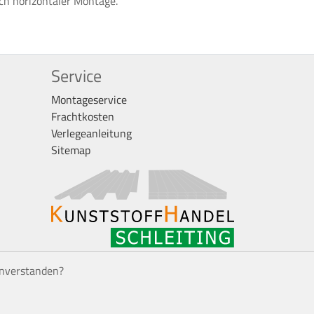
uch horizontaler Montage.
Service
Montageservice
Frachtkosten
Verlegeanleitung
Sitemap
inverstanden?
ers angegeben.